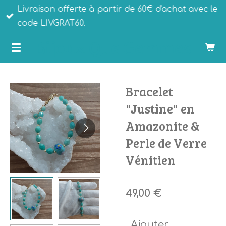
Livraison offerte à partir de 60€ d'achat avec le
Passer
code LIVGRAT60.
au
Bijoux Que Gemmes
contenu
principal
Bracelet
"Justine" en
Amazonite &
Perle de Verre
Vénitien
49,00 €
Ajouter