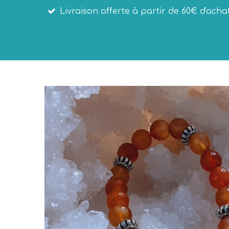
Livraison offerte à partir de 60€ d'acha
Passer
au
Bijoux Que Gemmes
contenu
principal