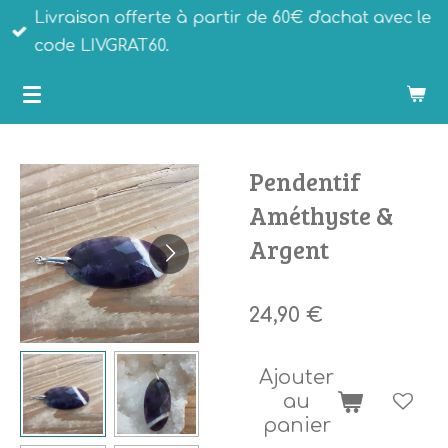
Livraison offerte à partir de 60€ d'achat avec le
Passer
code LIVGRAT60.
au
Bijoux Que Gemmes
contenu
principal
Pendentif
Améthyste &
Argent
24,90 €
Ajouter
au
panier