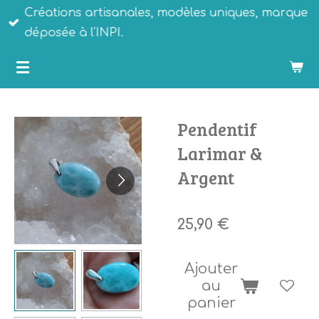
Créations artisanales, modèles uniques, marque
Passer
déposée à l'INPI.
au
Bijoux Que Gemmes
contenu
principal
Pendentif
Larimar &
Argent
25,90 €
Ajouter
au
panier