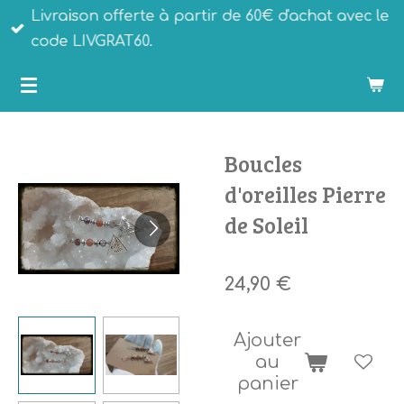
Livraison offerte à partir de 60€ d'achat avec le
Passer
code LIVGRAT60.
au
Bijoux Que Gemmes
contenu
principal
Boucles
d'oreilles Pierre
de Soleil
24,90 €
Ajouter
au
panier